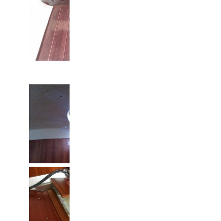
Mastefod
Hul til gennemgående
Mastefod gennem dør