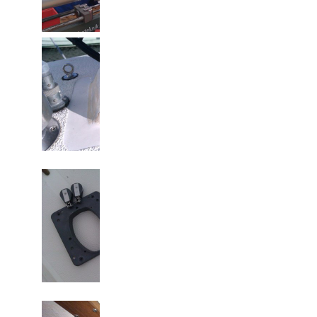
Huller og sprækker
Glasfiberskade
Dæksring