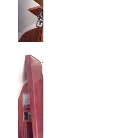
Teakstøtte under mast
Teak fjernet