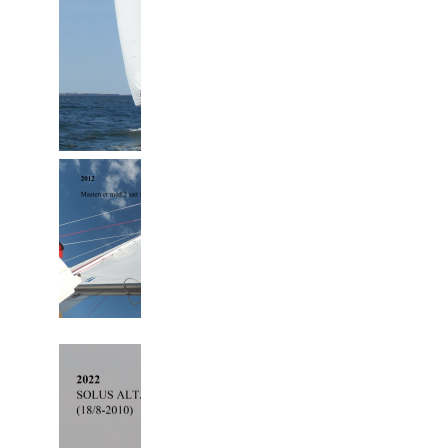
2012: Mast med 2 sæt 
bagstag. Det pæneste o