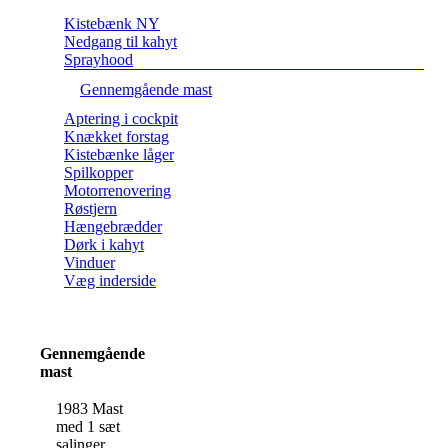
Kistebænk NY
Nedgang til kahyt
Sprayhood
Gennemgående mast
Aptering i cockpit
Knækket forstag
Kistebænke låger
Spilkopper
Motorrenovering
Røstjern
Hængebrædder
Dørk i kahyt
Vinduer
Væg inderside
Gennemgående
mast
1983 Mast
med 1 sæt
salinger.