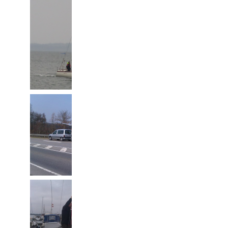
2022
2012: På vej hjem fra
ny forlænget mast.