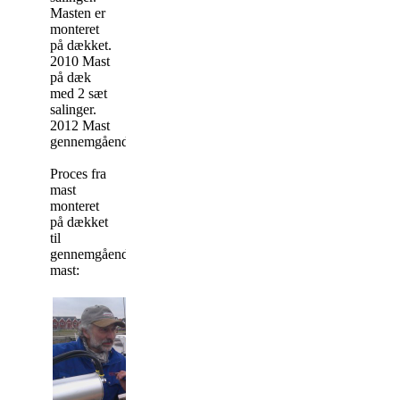
Masten er
monteret
på dækket.
2010 Mast
på dæk
med 2 sæt
salinger.
2012 Mast
gennemgående.
Proces fra
mast
monteret
på dækket
til
gennemgående
mast:
Hansen & Hamacher
Europas største produc
aluminimumsmaster og
rigge til sejlbåde. 31 å