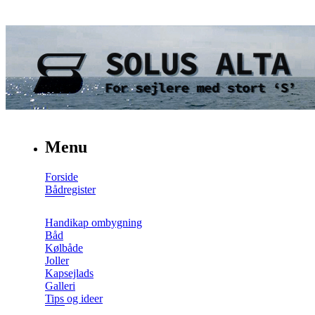
Menu
Forside
Bådregister
Handikap ombygning
Båd
Kølbåde
Joller
Kapsejlads
Galleri
Tips og ideer